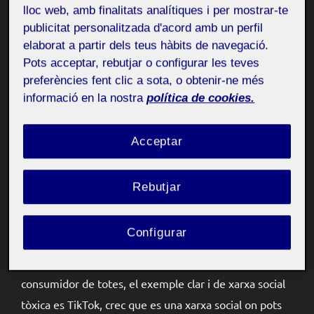
lloc web, amb finalitats analítiques i per mostrar-te
digitals
publicitat personalitzada d'acord amb un perfil
elaborat a partir dels teus hàbits de navegació.
Doncs bé, un cop fet una ullada a que soc per al món
Pots acceptar, rebutjar o configurar les teves
d’internet es ven poca cosa, els meus perfils de les
preferències fent clic a sota, o obtenir-ne més
informació en la nostra
política de cookies.
xarxes socials i algun contigut que consumia quan era
petit al Youtube, tambe alguns resultats dels meus
Acceptar
partits de futbol i estadístiques de fa uns anys, ja que
no utilitzo molt les xarxes, tampoc hi ha molt on
treure sobre mi en elles, mai m’ha agradat publciar
Rebutjar
molta cosa de mi ni de les persones del meu voltant
Configurar
En la part de les xarxes socials, sempre he tingut la
majoria, pero no em considero ni vull ser un
consumidor de totes, el exemple clar i de xarxa social
tòxica es TikTok, crec que es una xarxa social on pots