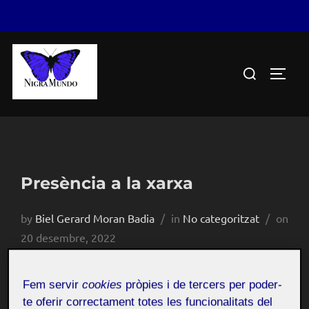
Skip
to
Search
TOGGL
content
for:
Presència a la xarxa
by
Biel Gerard Moran Badia
in
No categoritzat
on
Posted
20 desembre, 2022
on
Fem servir
cookies
pròpies i de tercers per poder-
Recursos i comunitats
Públic
te oferir correctament totes les funcionalitats del